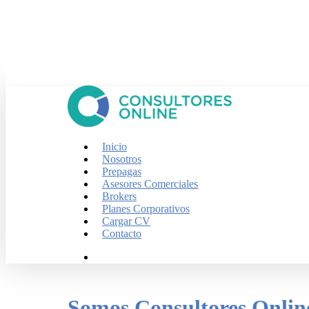
Skip
to
main
content
search
Menu
Inicio
Nosotros
Prepagas
Asesores Comerciales
Brokers
Planes Corporativos
Cargar CV
Contacto
search
Somos Consultores Onlin